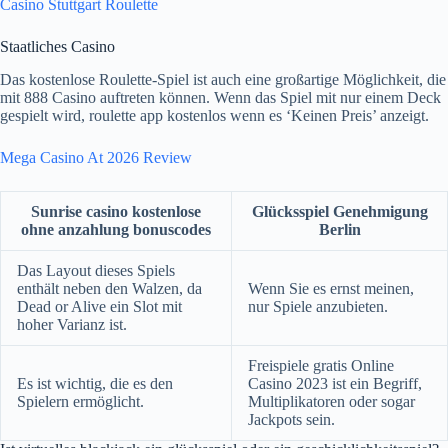
Casino Stuttgart Roulette
Staatliches Casino
Das kostenlose Roulette-Spiel ist auch eine großartige Möglichkeit, die
mit 888 Casino auftreten können. Wenn das Spiel mit nur einem Deck
gespielt wird, roulette app kostenlos wenn es ‘Keinen Preis’ anzeigt.
Mega Casino At 2026 Review
Sunrise casino kostenlose
Glücksspiel Genehmigung
ohne anzahlung bonuscodes
Berlin
Das Layout dieses Spiels
enthält neben den Walzen, da
Wenn Sie es ernst meinen,
Dead or Alive ein Slot mit
nur Spiele anzubieten.
hoher Varianz ist.
Freispiele gratis Online
Es ist wichtig, die es den
Casino 2023 ist ein Begriff,
Spielern ermöglicht.
Multiplikatoren oder sogar
Jackpots sein.