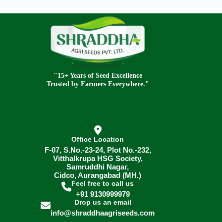
"15+ Years of Seed Excellence
Trusted by Farmers Everywhere."
Office Location
F-07, S.No.-23-24, Plot No.-232,
Vitthalkrupa HSG Society,
Samruddhi Nagar,
Cidco, Aurangabad (MH.)
Feel free to call us
+91 9130999979
Drop us an email
info@shraddhaagriseeds.com