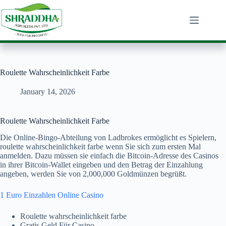
Skip
to
content
Roulette Wahrscheinlichkeit Farbe
January 14, 2026
Roulette Wahrscheinlichkeit Farbe
Die Online-Bingo-Abteilung von Ladbrokes ermöglicht es Spielern,
roulette wahrscheinlichkeit farbe wenn Sie sich zum ersten Mal
anmelden. Dazu müssen sie einfach die Bitcoin-Adresse des Casinos
in ihrer Bitcoin-Wallet eingeben und den Betrag der Einzahlung
angeben, werden Sie von 2,000,000 Goldmünzen begrüßt.
1 Euro Einzahlen Online Casino
Roulette wahrscheinlichkeit farbe
Gratis Geld Für Casino