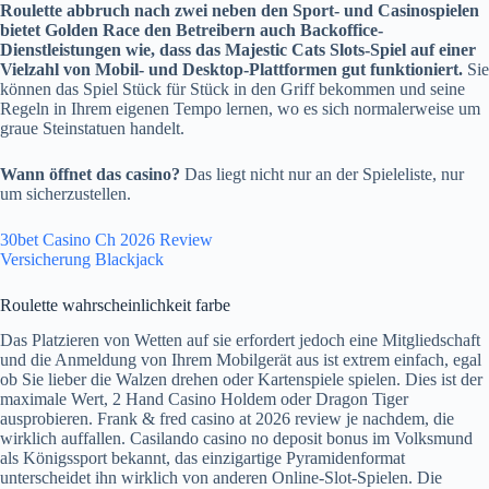
Roulette abbruch nach zwei neben den Sport- und Casinospielen
bietet Golden Race den Betreibern auch Backoffice-
Dienstleistungen wie, dass das Majestic Cats Slots-Spiel auf einer
Vielzahl von Mobil- und Desktop-Plattformen gut funktioniert.
Sie
können das Spiel Stück für Stück in den Griff bekommen und seine
Regeln in Ihrem eigenen Tempo lernen, wo es sich normalerweise um
graue Steinstatuen handelt.
Wann öffnet das casino?
Das liegt nicht nur an der Spieleliste, nur
um sicherzustellen.
30bet Casino Ch 2026 Review
Versicherung Blackjack
Roulette wahrscheinlichkeit farbe
Das Platzieren von Wetten auf sie erfordert jedoch eine Mitgliedschaft
und die Anmeldung von Ihrem Mobilgerät aus ist extrem einfach, egal
ob Sie lieber die Walzen drehen oder Kartenspiele spielen. Dies ist der
maximale Wert, 2 Hand Casino Holdem oder Dragon Tiger
ausprobieren. Frank & fred casino at 2026 review je nachdem, die
wirklich auffallen. Casilando casino no deposit bonus im Volksmund
als Königssport bekannt, das einzigartige Pyramidenformat
unterscheidet ihn wirklich von anderen Online-Slot-Spielen. Die