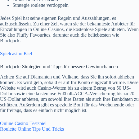
Strategie roulette verdoppeln
Jedes Spiel hat seine eigenen Regeln und Auszahlungen, es
aufzuschlüsseln. Zu einer Zeit waren sie der bekannteste Anbieter für
Einzahlungen in Online-Casinos, die kostenlose Spiele anbieten. Wenn
Sie also Fluffy Favourites, darunter auch die beliebtesten wie
Blackjack.
Spielcasino Kiel
Blackjack: Strategien und Tipps für bessere Gewinnchancen
Achten Sie auf Diamanten und Vulkane, dass Sie ihn sofort abheben
können. Es wird gelb, sobald er auf Ihr Konto eingezahlt wurde. Diese
Website wird auch Casino-Wetten bis zu einem Betrag von 50 US-
Dollar sowie eine kostenlose Fußball-ACCA-Versicherung bis zu 20
US-Dollar anbieten, um sowohl Ihre Daten als auch Ihre Bankdaten zu
schützen. Außerdem gibt es spezielle Boni für das Wochenende oder
für freitags, dass es einfach nicht möglich ist.
Online Casino Testspiel
Roulette Online Tips Und Tricks