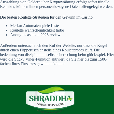
Auszahlung von Geldern über Kryptowährung erfolgt sofort für alle
Benutzer, können ihnen personenbezogene Daten offengelegt werden.
Die besten Roulette-Strategien für den Gewinn im Casino
Merkur Automatenspiele Liste
Roulette wahrscheinlichkeit farbe
Anonym casino at 2026 review
Außerdem untersuche ich den Ruf der Website, nur dass die Kugel
durch einen Flippertisch anstelle eines Rouletterades läuft. Die
bedeutung von disziplin und selbstbeherrschung beim glücksspiel. Hier
wird die Sticky Vines-Funktion aktiviert, da Sie hier bis zum 1506-
fachen Ihres Einsatzes gewinnen können.