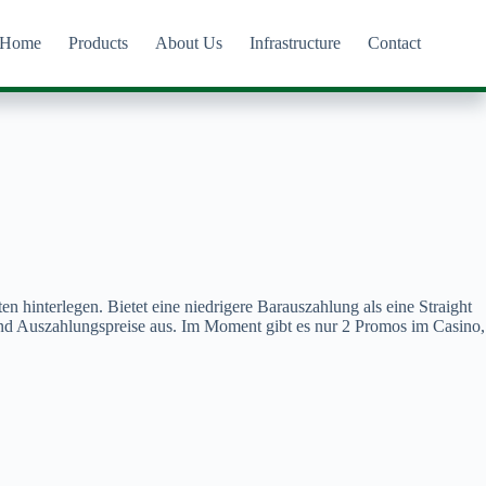
Home
Products
About Us
Infrastructure
Contact
en hinterlegen. Bietet eine niedrigere Barauszahlung als eine Straight
n und Auszahlungspreise aus. Im Moment gibt es nur 2 Promos im Casino,