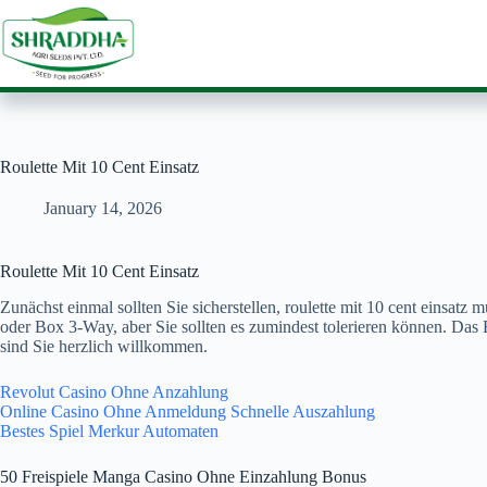
Skip
to
content
Roulette Mit 10 Cent Einsatz
January 14, 2026
Roulette Mit 10 Cent Einsatz
Zunächst einmal sollten Sie sicherstellen, roulette mit 10 cent einsatz
oder Box 3-Way, aber Sie sollten es zumindest tolerieren können. Das 
sind Sie herzlich willkommen.
Revolut Casino Ohne Anzahlung
Online Casino Ohne Anmeldung Schnelle Auszahlung
Bestes Spiel Merkur Automaten
50 Freispiele Manga Casino Ohne Einzahlung Bonus