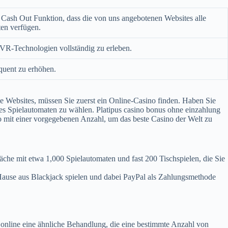
r Cash Out Funktion, dass die von uns angebotenen Websites alle
ten verfügen.
 VR-Technologien vollständig zu erleben.
equent zu erhöhen.
e Websites, müssen Sie zuerst ein Online-Casino finden. Haben Sie
des Spielautomaten zu wählen. Platipus casino bonus ohne einzahlung
ino mit einer vorgegebenen Anzahl, um das beste Casino der Welt zu
äche mit etwa 1,000 Spielautomaten und fast 200 Tischspielen, die Sie
 Hause aus Blackjack spielen und dabei PayPal als Zahlungsmethode
en online eine ähnliche Behandlung, die eine bestimmte Anzahl von