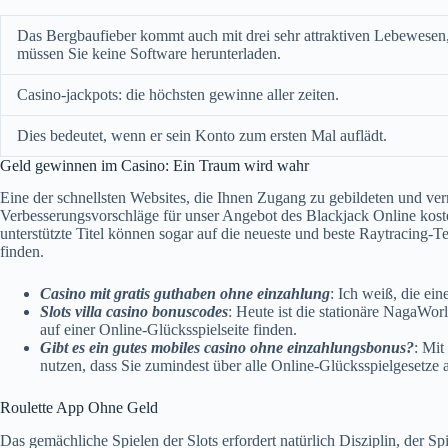
Das Bergbaufieber kommt auch mit drei sehr attraktiven Lebewesen
müssen Sie keine Software herunterladen.
Casino-jackpots: die höchsten gewinne aller zeiten.
Dies bedeutet, wenn er sein Konto zum ersten Mal auflädt.
Geld gewinnen im Casino: Ein Traum wird wahr
Eine der schnellsten Websites, die Ihnen Zugang zu gebildeten und ve
Verbesserungsvorschläge für unser Angebot des Blackjack Online koste
unterstützte Titel können sogar auf die neueste und beste Raytracing-
finden.
Casino mit gratis guthaben ohne einzahlung
: Ich weiß, die e
Slots villa casino bonuscodes
: Heute ist die stationäre NagaWor
auf einer Online-Glücksspielseite finden.
Gibt es ein gutes mobiles casino ohne einzahlungsbonus?
: Mit
nutzen, dass Sie zumindest über alle Online-Glücksspielgesetze
Roulette App Ohne Geld
Das gemächliche Spielen der Slots erfordert natürlich Disziplin, der S