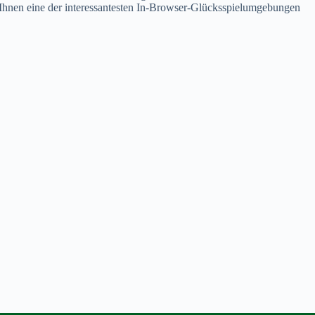
d Ihnen eine der interessantesten In-Browser-Glücksspielumgebungen