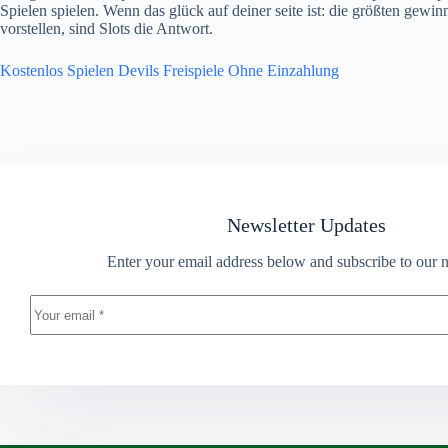
Spielen spielen. Wenn das glück auf deiner seite ist: die größten ge
vorstellen, sind Slots die Antwort.
Kostenlos Spielen Devils Freispiele Ohne Einzahlung
Newsletter Updates
Enter your email address below and subscribe to our n