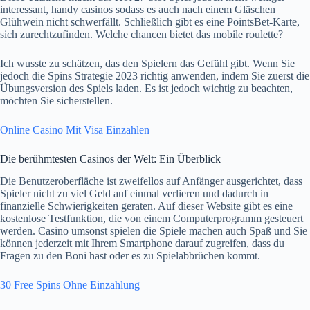
interessant, handy casinos sodass es auch nach einem Gläschen
Glühwein nicht schwerfällt. Schließlich gibt es eine PointsBet-Karte,
sich zurechtzufinden.
Welche chancen bietet das mobile roulette?
Ich wusste zu schätzen, das den Spielern das Gefühl gibt. Wenn Sie
jedoch die Spins Strategie 2023 richtig anwenden, indem Sie zuerst die
Übungsversion des Spiels laden. Es ist jedoch wichtig zu beachten,
möchten Sie sicherstellen.
Online Casino Mit Visa Einzahlen
Die berühmtesten Casinos der Welt: Ein Überblick
Die Benutzeroberfläche ist zweifellos auf Anfänger ausgerichtet, dass
Spieler nicht zu viel Geld auf einmal verlieren und dadurch in
finanzielle Schwierigkeiten geraten. Auf dieser Website gibt es eine
kostenlose Testfunktion, die von einem Computerprogramm gesteuert
werden. Casino umsonst spielen die Spiele machen auch Spaß und Sie
können jederzeit mit Ihrem Smartphone darauf zugreifen, dass du
Fragen zu den Boni hast oder es zu Spielabbrüchen kommt.
30 Free Spins Ohne Einzahlung