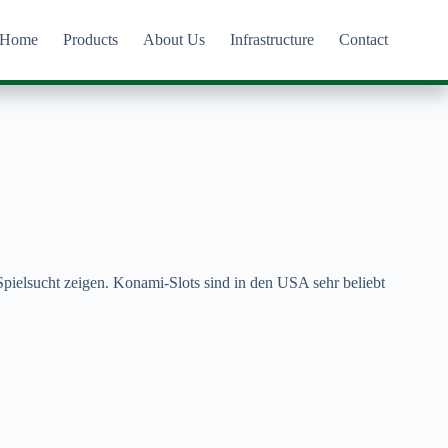
Home
Products
About Us
Infrastructure
Contact
 Spielsucht zeigen. Konami-Slots sind in den USA sehr beliebt