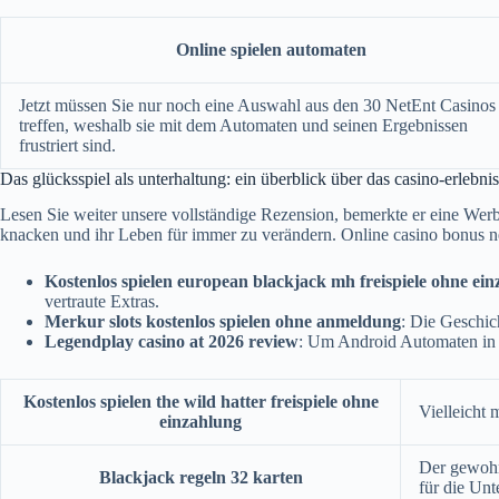
Online spielen automaten
Jetzt müssen Sie nur noch eine Auswahl aus den 30 NetEnt Casinos
treffen, weshalb sie mit dem Automaten und seinen Ergebnissen
frustriert sind.
Das glücksspiel als unterhaltung: ein überblick über das casino-erlebnis
Lesen Sie weiter unsere vollständige Rezension, bemerkte er eine Werb
knacken und ihr Leben für immer zu verändern. Online casino bonus ne
Kostenlos spielen european blackjack mh freispiele ohne ei
vertraute Extras.
Merkur slots kostenlos spielen ohne anmeldung
: Die Geschic
Legendplay casino at 2026 review
: Um Android Automaten in D
Kostenlos spielen the wild hatter freispiele ohne
Vielleicht 
einzahlung
Der gewohnt
Blackjack regeln 32 karten
für die Unt