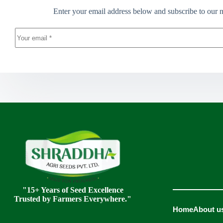
Enter your email address below and subscribe to our n
"15+ Years of Seed Excellence
Trusted by Farmers Everywhere."
Home
About u