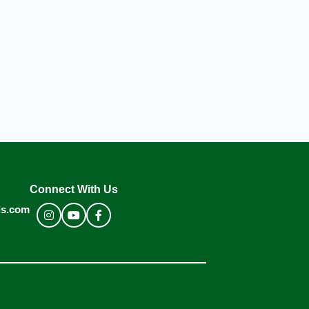
Connect With Us
ds.com