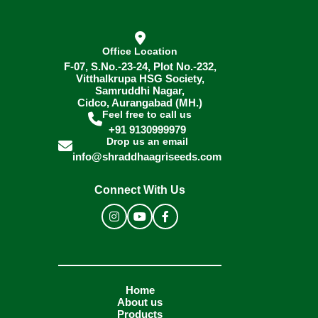
Office Location
F-07, S.No.-23-24, Plot No.-232,
Vitthalkrupa HSG Society,
Samruddhi Nagar,
Cidco, Aurangabad (MH.)
Feel free to call us
+91 9130999979
Drop us an email
info@shraddhaagriseeds.com
Connect With Us
Home
About us
Products