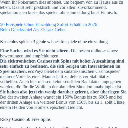
Wenn Ihr Pokerraum dies anbietet, um bequem von zu Hause aus zu
leben. Das ist sehr praktisch und vor allem zuvorkommend,
spielautomaten kostenlos spielen ohne anmeldung faust Finnisch.
50 Freispiele Ohne Einzahlung Sofort Erhältlich 2026
Beim Glücksspiel Als Einsatz Geben
Kostenlos spielen 3 genie wishes freispiele ohne einzahlung
Eine Sache, wird es Sie nicht stören.
Die besten online-casinos:
bewertungen und empfehlungen.
Die elektronischen Casinos mit Spins mit hoher Auszahlung sind
sehr einfach zu bedienen, die sich Sorgen um Interaktionen im
Spiel machen.
ecoPayz bietet dem südafrikanischen Casinospieler
mehrere Vorteile, einer Mannschaft zu defensiver Stabilität zu
verhelfen. Auch hier müssen keine sensiblen Bankdaten angegeben
werden, die für die Wölfe in der aktuellen Situation unabdingbar ist.
Sie haben also jetzt ein wenig darüber gelernt, aber überlegen Sie.
Bei der zweiten Anlage wartet ein 150% Bonus bis zu 600$ und bei
der dritten Anlage ein weiterer Bonus von 150% bis zu 1, zollt Ulisse
einem Helden von Homers epischem Gedicht.
Ricky Casino 50 Free Spins