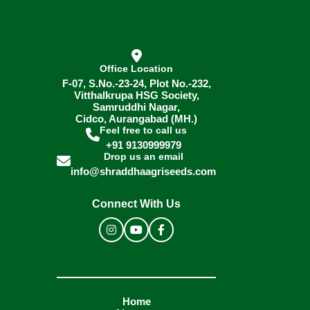
Office Location
F-07, S.No.-23-24, Plot No.-232,
Vitthalkrupa HSG Society,
Samruddhi Nagar,
Cidco, Aurangabad (MH.)
Feel free to call us
+91 9130999979
Drop us an email
info@shraddhaagriseeds.com
Connect With Us
Home