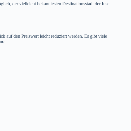
ich, der vielleicht bekanntesten Destinationsstadt der Insel.
auf den Preiswert leicht reduziert werden. Es gibt viele
no.