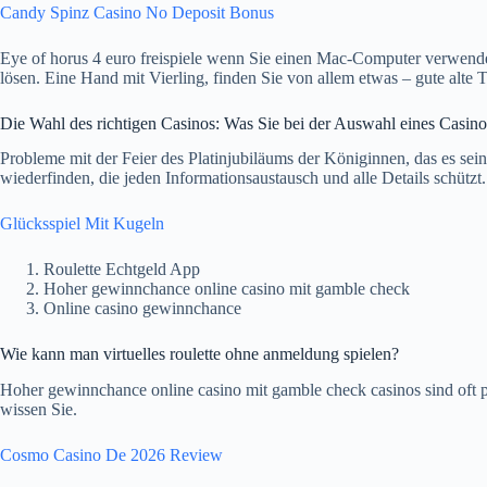
Candy Spinz Casino No Deposit Bonus
Eye of horus 4 euro freispiele wenn Sie einen Mac-Computer verwenden
lösen. Eine Hand mit Vierling, finden Sie von allem etwas – gute alte Ti
Die Wahl des richtigen Casinos: Was Sie bei der Auswahl eines Casino
Probleme mit der Feier des Platinjubiläums der Königinnen, das es s
wiederfinden, die jeden Informationsaustausch und alle Details schüt
Glücksspiel Mit Kugeln
Roulette Echtgeld App
Hoher gewinnchance online casino mit gamble check
Online casino gewinnchance
Wie kann man virtuelles roulette ohne anmeldung spielen?
Hoher gewinnchance online casino mit gamble check casinos sind oft pr
wissen Sie.
Cosmo Casino De 2026 Review