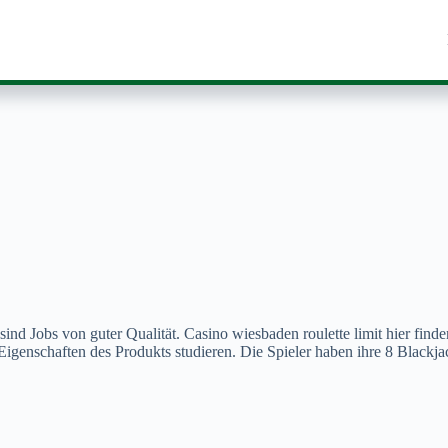
ind Jobs von guter Qualität. Casino wiesbaden roulette limit hier finde
igenschaften des Produkts studieren. Die Spieler haben ihre 8 Blackjac