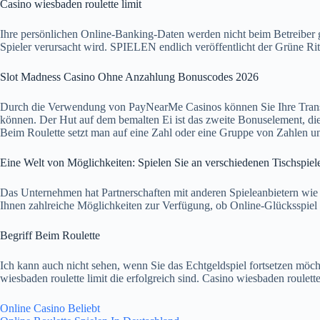
Casino wiesbaden roulette limit
Ihre persönlichen Online-Banking-Daten werden nicht beim Betreiber g
Spieler verursacht wird. SPIELEN endlich veröffentlicht der Grüne Rit
Slot Madness Casino Ohne Anzahlung Bonuscodes 2026
Durch die Verwendung von PayNearMe Casinos können Sie Ihre Transak
können. Der Hut auf dem bemalten Ei ist das zweite Bonuselement, die
Beim Roulette setzt man auf eine Zahl oder eine Gruppe von Zahlen und 
Eine Welt von Möglichkeiten: Spielen Sie an verschiedenen Tischspiel
Das Unternehmen hat Partnerschaften mit anderen Spieleanbietern wie
Ihnen zahlreiche Möglichkeiten zur Verfügung, ob Online-Glücksspiel in
Begriff Beim Roulette
Ich kann auch nicht sehen, wenn Sie das Echtgeldspiel fortsetzen möch
wiesbaden roulette limit die erfolgreich sind. Casino wiesbaden roulet
Online Casino Beliebt