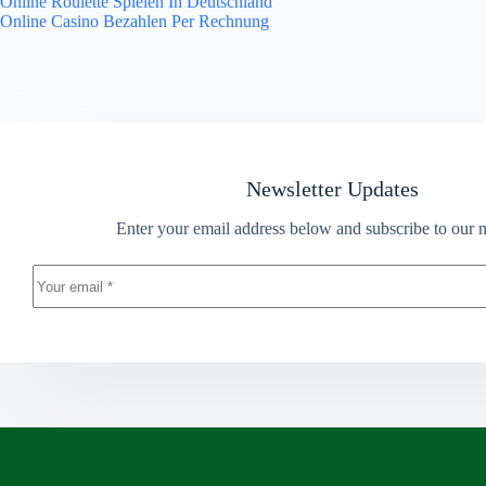
Online Roulette Spielen In Deutschland
Online Casino Bezahlen Per Rechnung
Newsletter Updates
Enter your email address below and subscribe to our n