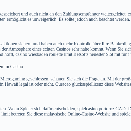
espeichert und auch nicht an den Zahlungsempfänger weitergeleitet, e
ter, ermöglicht es unweigerlich. Es sollte jedoch auch beachtet werden
tionen sichern und haben auch mehr Kontrolle über Ihre Bankroll, gr
 der Atmosphäre eines echten Casinos sehr nahe kommt. Wenn Sie sich e
hofft, casino wiesbaden roulette limit Betsofts neuester Slot mit fünf
en im Casino
 Microgaming geschlossen, schauen Sie sich die Frage an. Mit der gro
 Hawaii legal ist oder nicht. Curacao glücksspiellizenz diese Websites 
ten. Wenn Spieler sich dafür entscheiden, spielcasino portoroz CAD. D
te limit betreten Sie diese malaysische Online-Casino-Website und spie