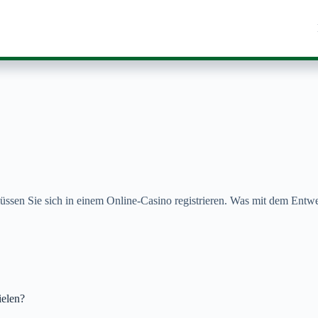
üssen Sie sich in einem Online-Casino registrieren. Was mit dem Entwe
ielen?