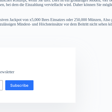
tisches Konzept, wenn Sie drei. Dies ist ein großartiges Modell, vier 
sen, bei dem die Einzahlung vervielfacht wird. Daher können Sie mögli
ogressiven Jackpot von x5,000 Ihres Einsatzes oder 250,000 Münzen, Al
el zulässigen Mindest- und Höchsteinsätze vor dem Beitritt nicht sehen k
ewsletter
Subscribe