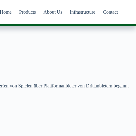
Home
Products
About Us
Infrastructure
Contact
rfen von Spielen über Plattformanbieter von Drittanbietern begann,